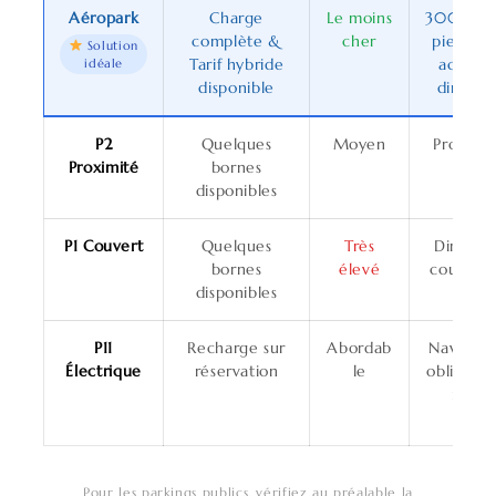
Aéropark
Charge
Le moins
300 m à
complète &
cher
pied —
Solution
Tarif hybride
accès
idéale
disponible
direct
P2
Quelques
Moyen
Proche
Proximité
bornes
disponibles
P1 Couvert
Quelques
Très
Direct,
bornes
élevé
couvert
disponibles
P11
Recharge sur
Abordab
Navette
Électrique
réservation
le
obligatoi
re
Pour les parkings publics, vérifiez au préalable la