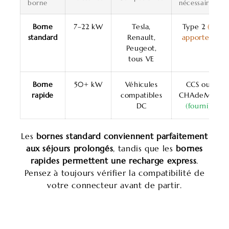
borne
nécessaire
Borne
7–22 kW
Tesla,
Type 2
(à
standard
Renault,
apporter)
Peugeot,
tous VE
Borne
50+ kW
Véhicules
CCS ou
rapide
compatibles
CHAdeMO
DC
(fourni)
Les
bornes standard conviennent parfaitement
aux séjours prolongés
, tandis que les
bornes
rapides permettent une recharge express
.
Pensez à toujours vérifier la compatibilité de
votre connecteur avant de partir.