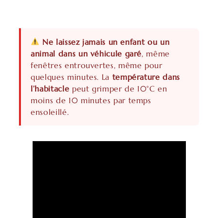
Ne laissez jamais un enfant ou un
animal dans un véhicule garé
, même
fenêtres entrouvertes, même pour
quelques minutes. La
température dans
l’habitacle
peut grimper de 10°C en
moins de 10 minutes par temps
ensoleillé.