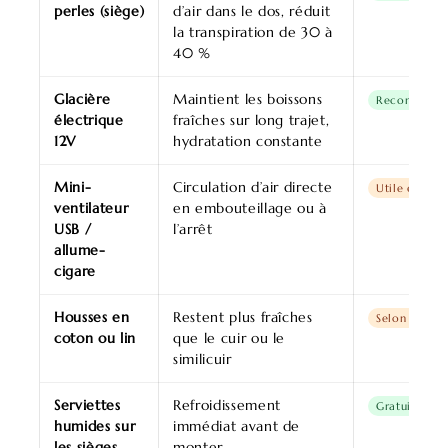
perles (siège)
d’air dans le dos, réduit
la transpiration de 30 à
40 %
Glacière
Maintient les boissons
Recommand
électrique
fraîches sur long trajet,
12V
hydratation constante
Mini-
Circulation d’air directe
Utile en co
ventilateur
en embouteillage ou à
USB /
l’arrêt
allume-
cigare
Housses en
Restent plus fraîches
Selon le véhi
coton ou lin
que le cuir ou le
similicuir
Serviettes
Refroidissement
Gratuit et ef
humides sur
immédiat avant de
les sièges
monter